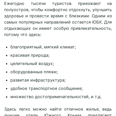
Ежегодно тысячи туристов приезжают на
Программа лояльности
+7 (978) 911-57-75
Новости
полуостров, чтобы комфортно отдохнуть, улучшить
reserve@levant.ru
Документы
здоровье и провести время с близкими. Одним из
Блог
самых популярных направлений остается ЮБК. Для
MAX
отдыхающих он имеет особую привлекательность,
потому что здесь:
Социальные сети
благоприятный, мягкий климат;
красивая природа;
целительный воздух;
оборудованные пляжи;
развитая инфраструктура;
удобное транспортное сообщение;
множество достопримечательностей, и т.д.
Здесь легко можно найти отличное жилье, ведь
лучшие отели Южного Крыма предлагают