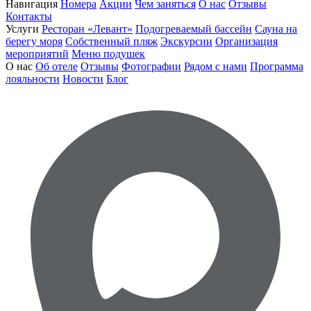
Навигация
Номера
Акции
Чем заняться
О нас
Отзывы
Контакты
Услуги
Ресторан «Левант»
Подогреваемый бассейн
Сауна на
берегу моря
Собственный пляж
Экскурсии
Организация
мероприятий
Меню подушек
О нас
Об отеле
Отзывы
Фотографии
Рядом с нами
Программа
лояльности
Новости
Блог